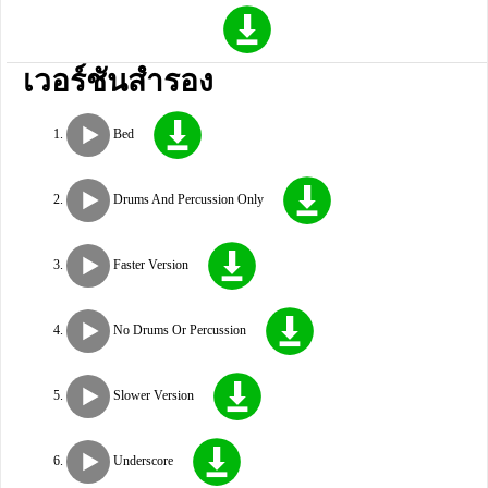
เวอร์ชันสำรอง
Bed
Drums And Percussion Only
Faster Version
No Drums Or Percussion
Slower Version
Underscore