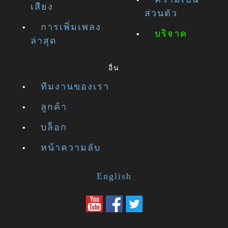
เสียง
ส่วนตัว
การเพิ่มเพลง
บริจาค
ล่าสุด
อื่น
ทีมงานของเรา
ลูกค้า
บล็อก
หน้าความลับ
English