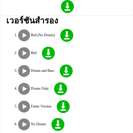
เวอร์ชันสำรอง
Bed (No Drums)
Bed
Drums and Bass
Drums Only
Faster Version
No Drums