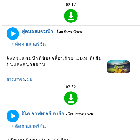
02:17
ฟุตบอลแซมบ้า
- โดย Steve Oxen
> ติดตามเวอร์ชัน
จังหวะแซมบ้าที่ขับเคลื่อนด้วย EDM ที่เข้ม
ข้นและสนุกสนาน.
,
ชาวบราซิล
มีม
02:52
ริโอ อาฟเตอร์ ดาร์ก
- โดย Steve Oxen
> ติดตามเวอร์ชัน