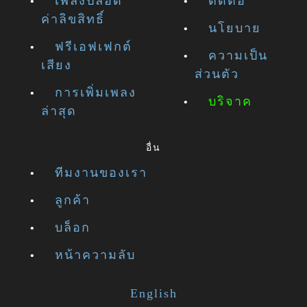
เพลงปลอด
ติดต่อ
ค่าลิขสิทธิ์
นโยบาย
ฟรีเอฟเฟกต์
ความเป็น
เสียง
ส่วนตัว
การเพิ่มเพลง
บริจาค
ล่าสุด
อื่น
ทีมงานของเรา
ลูกค้า
บล็อก
หน้าความลับ
English