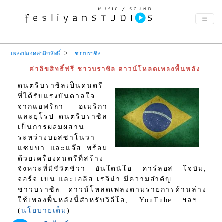
เพลงปลอดค่าลิขสิทธิ์
ชาวบราซิล
ค่าลิขสิทธิ์ฟรี ชาวบราซิล ดาวน์โหลดเพลงพื้นหลัง
ดนตรีบราซิลเป็นดนตรี
ที่ได้รับแรงบันดาลใจ
จากแอฟริกา อเมริกา
และยุโรป ดนตรีบราซิล
เป็นการผสมผสาน
ระหว่างบอสซาโนวา
แซมบา และแจ๊ส พร้อม
ด้วยเครื่องดนตรีที่สร้าง
จังหวะที่มีชีวิตชีวา อันโตนิโอ คาร์ลอส โจบิม,
จอร์จ เบน และเอลิส เรจิน่า มีความสำคัญ...
ชาวบราซิล ดาวน์โหลดเพลงตามรายการด้านล่าง
ใช้เพลงพื้นหลังนี้สำหรับวิดีโอ, YouTube ฯลฯ...
(
นโยบายเต็ม
)