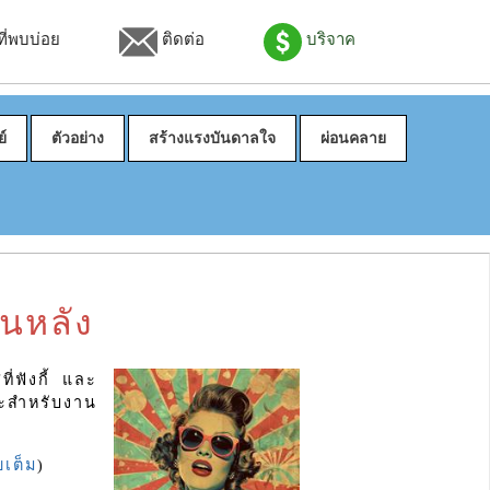
่พบบ่อย
ติดต่อ
บริจาค
์
ตัวอย่าง
สร้างแรงบันดาลใจ
ผ่อนคลาย
้นหลัง
ี่ฟังกี้ และ
าะสำหรับงาน
เต็ม
)