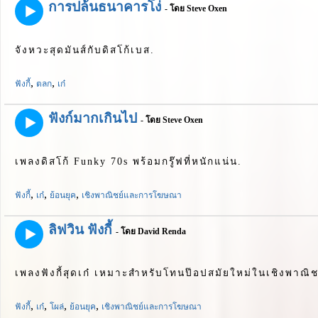
การปล้นธนาคารโง่
- โดย Steve Oxen
จังหวะสุดมันส์กับดิสโก้เบส.
,
,
ฟังกี้
ตลก
เก๋
ฟังก์มากเกินไป
- โดย Steve Oxen
เพลงดิสโก้ Funky 70s พร้อมกรู๊ฟที่หนักแน่น.
,
,
,
ฟังกี้
เก๋
ย้อนยุค
เชิงพาณิชย์และการโฆษณา
ลิฟวิน ฟังกี้
- โดย David Renda
เพลงฟังกี้สุดเก๋ เหมาะสำหรับโทนป๊อปสมัยใหม่ในเชิงพาณิช
,
,
,
,
ฟังกี้
เก๋
โผล่
ย้อนยุค
เชิงพาณิชย์และการโฆษณา