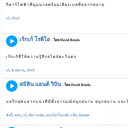
กีตาร์ไฟฟ้าที่นุ่มนวลพร้อมเสียงเบสที่หลากหลาย.
,
เก๋
เร้กเก้
เร้กเก้ โรดิโอ
- โดย David Renda
เร้กเก้ที่ให้ความรู้สึกสไตล์ตะวันตก.
,
,
เก๋
ชายหาด
เร้กเก้
สมิลิน แอนด์ วิบิน
- โดย David Renda
แทร็กสุดแหวกแนวที่มีทั้งอารมณ์สนุกสนาน สนุกสนาน และโท
,
,
,
,
,
,
ฟังกี้
ตลก
เก๋
มีความสุข
มองโลกในแง่ดี
แจ๊ส
ย้อนยุค