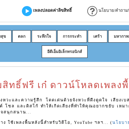
เพลงปลอดค่าลิขสิทธิ์
นโยบาย/คำถามที
มสุข
ตลก
ระทึกใจ
การกระทำ
เศร้า
มหากาพย
อีดีเอ็มอิเล็กทรอนิกส์
ขสิทธิ์ฟรี เก๋ ดาวน์โหลดเพลงพื
ังหวะและความรู้สึก โดดเด่นด้วยจังหวะที่ดึงดูดใจ เสียงเบสท
ค์ โซล และดิสโก้ ทำให้เกิดเสียงที่ทำให้คุณอยากขยับ เหม
าใจสนุกสนาน...
 ใช้เพลงพื้นหลังนี้สำหรับวิดีโอ, YouTube ฯลฯ... (
นโยบาย