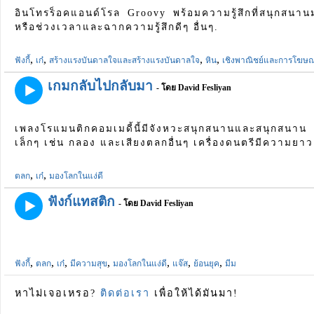
อินโทรร็อคแอนด์โรล Groovy พร้อมความรู้สึกที่สนุกสนา
หรือช่วงเวลาและฉากความรู้สึกดีๆ อื่นๆ.
,
,
,
,
ฟังกี้
เก๋
สร้างแรงบันดาลใจและสร้างแรงบันดาลใจ
หิน
เชิงพาณิชย์และการโฆษ
เกมกลับไปกลับมา
- โดย David Fesliyan
เพลงโรแมนติกคอมเมดี้นี้มีจังหวะสนุกสนานและสนุกสนาน เ
เล็กๆ เช่น กลอง และเสียงตลกอื่นๆ เครื่องดนตรีมีความยาว
,
,
ตลก
เก๋
มองโลกในแง่ดี
ฟังก์แทสติก
- โดย David Fesliyan
,
,
,
,
,
,
,
ฟังกี้
ตลก
เก๋
มีความสุข
มองโลกในแง่ดี
แจ๊ส
ย้อนยุค
มีม
หาไม่เจอเหรอ?
ติดต่อเรา
เพื่อให้ได้มันมา!