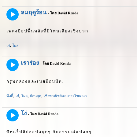
ลมฤดูร้อน
- โดย David Renda
เพลงป๊อปพื้นหลังที่มีโทนเสียงเชิงบวก.
,
เก๋
โผล่
เราร่อง
- โดย David Renda
กรูฟกลองและเบสป๊อปบีท.
,
,
,
,
ฟังกี้
เก๋
โผล่
ย้อนยุค
เชิงพาณิชย์และการโฆษณา
โง่
- โดย David Renda
บีทแร็ปฮิปฮอปสนุกๆ กับอารมณ์แปลกๆ.