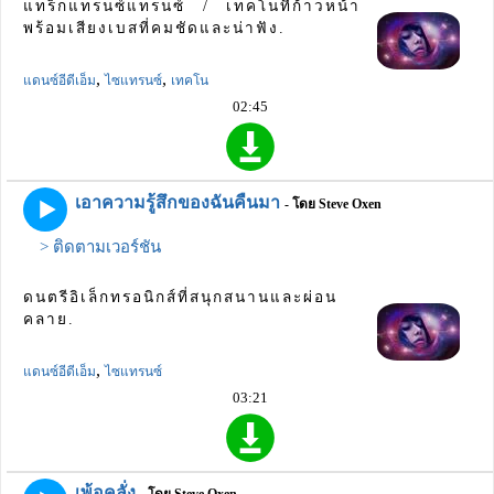
แทร็กแทรนซ์แทรนซ์ / เทคโนที่ก้าวหน้า
พร้อมเสียงเบสที่คมชัดและน่าฟัง.
,
,
แดนซ์อีดีเอ็ม
ไซแทรนซ์
เทคโน
02:45
เอาความรู้สึกของฉันคืนมา
- โดย Steve Oxen
> ติดตามเวอร์ชัน
ดนตรีอิเล็กทรอนิกส์ที่สนุกสนานและผ่อน
คลาย.
,
แดนซ์อีดีเอ็ม
ไซแทรนซ์
03:21
เพ้อคลั่ง
- โดย Steve Oxen